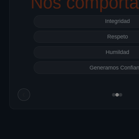
Nos comport
Integridad
Respeto
Humildad
Generamos Confia
❮