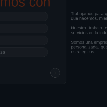
amos con
Trabajamos para qu
que hacemos, mien
Oport
Nuestro trabajo e
servicios en la indu
Descuent
Somos una empresa 
personalizada, qu
estratégicos.
nza
❯