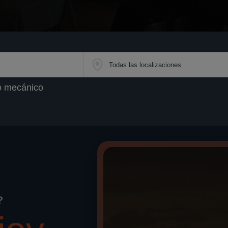
ro mecánico
?