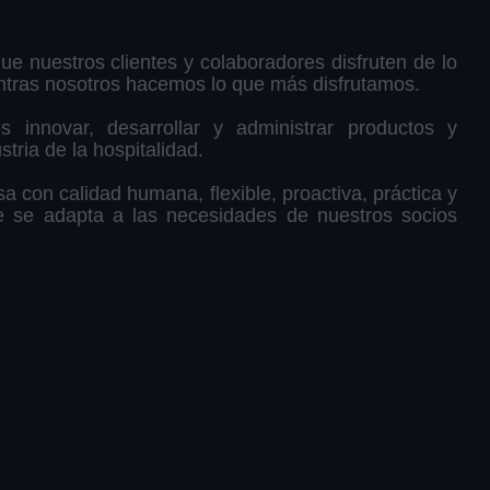
Asociación Solidarista
e nuestros clientes y colaboradores disfruten de lo
tras nosotros hacemos lo que más disfrutamos.
unidades de Crecimiento y Desarrollo
s innovar, desarrollar y administrar productos y
stria de la hospitalidad.
os en Hoteles y Restaurantes del Grupo
con calidad humana, flexible, proactiva, práctica y
Cultura basada en Valores
e se adapta a las necesidades de nuestros socios
Buen Clima Organizacional